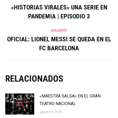
entre
«HISTORIAS VIRALES» UNA SERIE EN
Publicación
PANDEMIA | EPISODIO 3
anterior:
publicaciones
SIGUIENTE
OFICIAL: LIONEL MESSI SE QUEDA EN EL
Publicación
FC BARCELONA
siguiente:
RELACIONADOS
«MAESTRA SALSA» EN EL GRAN
TEATRO NACIONAL
agosto 6, 2026