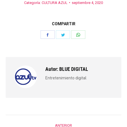
Categoría:
CULTURA AZUL
septiembre 4, 2020
COMPARTIR
Share
Share
Share
on
on
on
Facebook
Twitter
WhatsApp
Autor:
BLUE DIGITAL
Entretenimiento digital.
Navegación
ANTERIOR