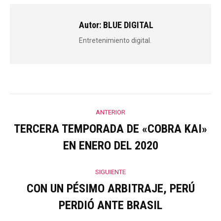
Autor:
BLUE DIGITAL
Entretenimiento digital.
Navegación
ANTERIOR
entre
TERCERA TEMPORADA DE «COBRA KAI»
Publicación
EN ENERO DEL 2020
anterior:
publicaciones
SIGUIENTE
CON UN PÉSIMO ARBITRAJE, PERÚ
Publicación
PERDIÓ ANTE BRASIL
siguiente: