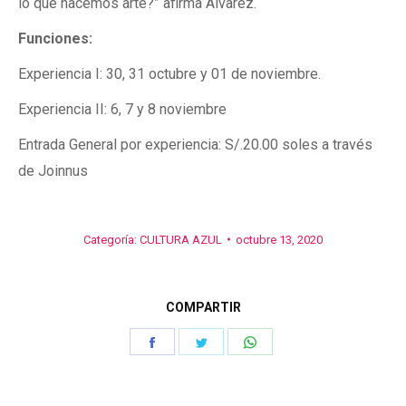
lo que hacemos arte?” afirma Alvarez.
Funciones
:
Experiencia I: 30, 31 octubre y 01 de noviembre.
Experiencia II: 6, 7 y 8 noviembre
Entrada General por experiencia: S/.20.00 soles a través
de Joinnus
Categoría:
CULTURA AZUL
octubre 13, 2020
COMPARTIR
Share
Share
Share
on
on
on
Facebook
Twitter
WhatsApp