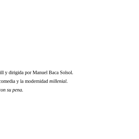
ill y dirigida por Manuel Baca Solsol.
la comedia y la modernidad
millenial
.
con su pena.