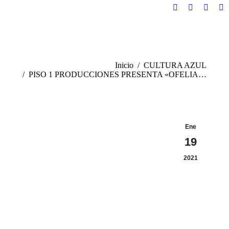
Facebook
Twitter
YouTu
In
page
page
page
pa
opens
opens
opens
op
in
in
in
in
new
new
new
n
:
Inicio
CULTURA AZUL
window
window
windo
w
PISO 1 PRODUCCIONES PRESENTA «OFELIA…
Ene
19
2021