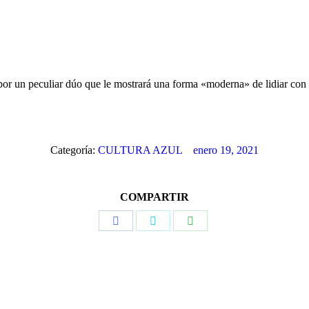
 por un peculiar dúo que le mostrará una forma «moderna» de lidiar con
Categoría:
CULTURA AZUL
enero 19, 2021
COMPARTIR
Share
Share
Share
on
on
on
Facebook
Twitter
WhatsApp