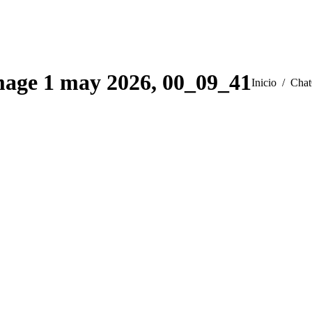
age 1 may 2026, 00_09_41
Estás aquí:
Inicio
Cha