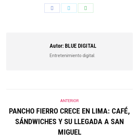
Share
Share
Share
on
on
on
Facebook
Twitter
WhatsApp
Autor:
BLUE DIGITAL
Entretenimiento digital.
Navegación
ANTERIOR
entre
PANCHO FIERRO CRECE EN LIMA: CAFÉ,
SÁNDWICHES Y SU LLEGADA A SAN
Publicación
publicaciones
anterior:
MIGUEL