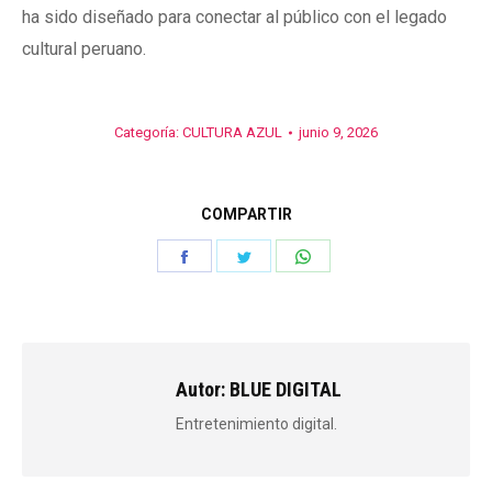
ha sido diseñado para conectar al público con el legado
cultural peruano.
Categoría:
CULTURA AZUL
junio 9, 2026
COMPARTIR
Share
Share
Share
on
on
on
Facebook
Twitter
WhatsApp
Autor:
BLUE DIGITAL
Entretenimiento digital.