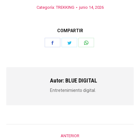
Categoría:
TREKKING
junio 14, 2026
COMPARTIR
Share
Share
Share
on
on
on
Facebook
Twitter
WhatsApp
Autor:
BLUE DIGITAL
Entretenimiento digital.
Navegación
ANTERIOR