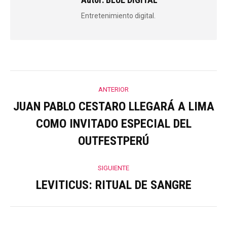
Entretenimiento digital.
Navegación
ANTERIOR
entre
JUAN PABLO CESTARO LLEGARÁ A LIMA
COMO INVITADO ESPECIAL DEL
Publicación
publicaciones
anterior:
OUTFESTPERÚ
SIGUIENTE
LEVITICUS: RITUAL DE SANGRE
Publicación
siguiente: