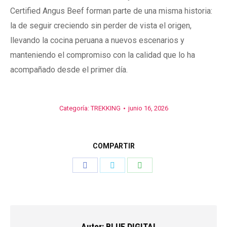
Certified Angus Beef forman parte de una misma historia:
la de seguir creciendo sin perder de vista el origen,
llevando la cocina peruana a nuevos escenarios y
manteniendo el compromiso con la calidad que lo ha
acompañado desde el primer día.
Categoría:
TREKKING
junio 16, 2026
COMPARTIR
Share
Share
Share
on
on
on
Facebook
Twitter
WhatsApp
Autor:
BLUE DIGITAL