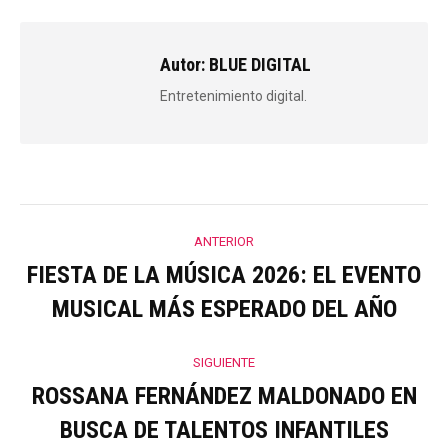
Facebook
Twitter
WhatsApp
Autor:
BLUE DIGITAL
Entretenimiento digital.
Navegación
ANTERIOR
entre
FIESTA DE LA MÚSICA 2026: EL EVENTO
Publicación
MUSICAL MÁS ESPERADO DEL AÑO
anterior:
publicaciones
SIGUIENTE
ROSSANA FERNÁNDEZ MALDONADO EN
Publicación
BUSCA DE TALENTOS INFANTILES
siguiente: