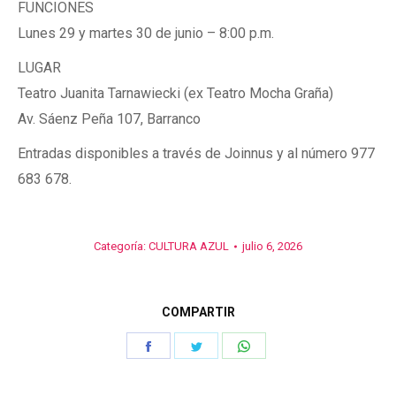
FUNCIONES
Lunes 29 y martes 30 de junio – 8:00 p.m.
LUGAR
Teatro Juanita Tarnawiecki (ex Teatro Mocha Graña)
Av. Sáenz Peña 107, Barranco
Entradas disponibles a través de Joinnus y al número 977
683 678.
Categoría:
CULTURA AZUL
julio 6, 2026
COMPARTIR
Share
Share
Share
on
on
on